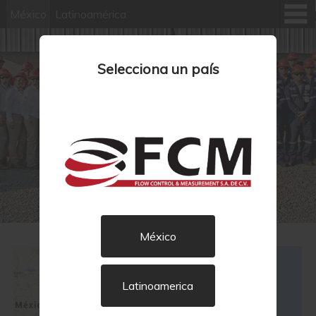
México
Latinoamérica
F
C
M
Selecciona un país
México
Latinoamerica