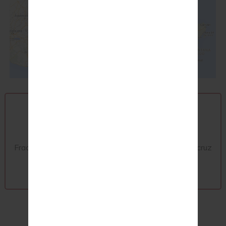
Oficina matriz
Adolfo Ruiz Cortines No. 988.
Fracc. Costa de Oro, CP. 94299. Boca del Rio, Veracruz
+52 (229) 927 1139
+52 (229) 927 0599
Área comercial